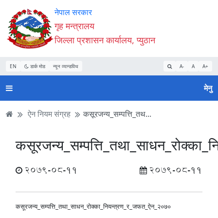
Accessibility
मुख्य
मुख्य
वेबसाइट
नेपाल सरकार
Mode
सामाग्री
नेभिगेसन
खोजमा
गृह मन्त्रालय
सुरु
पढ्नुहाेस्
पढ्नुहाेस्
जानुहोस्
जिल्ला प्रशासन कार्यालय, प्युठान
गर्नुहोस्
EN
डार्क मोड
न्यून व्यान्डविथ
A-
A
A+
मेनु
ऐन नियम संग्रह
कसूरजन्य_सम्पत्ति_तथ...
कसूरजन्य_सम्पत्ति_तथा_साधन_रोक्का
2079-08-11
2079-08-11
कसूरजन्य_सम्पत्ति_तथा_साधन_रोक्का_नियन्त्रण_र_जफत_ऐन_२०७०