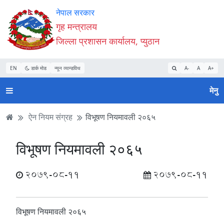
Accessibility
मुख्य
मुख्य
वेबसाइट
नेपाल सरकार
Mode
सामाग्री
नेभिगेसन
खोजमा
गृह मन्त्रालय
सुरु
पढ्नुहाेस्
पढ्नुहाेस्
जानुहोस्
जिल्ला प्रशासन कार्यालय, प्युठान
गर्नुहोस्
EN
डार्क मोड
न्यून व्यान्डविथ
A-
A
A+
मेनु
ऐन नियम संग्रह
विभूषण नियमावली २०६५
विभूषण नियमावली २०६५
2079-08-11
2079-08-11
विभूषण नियमावली २०६५