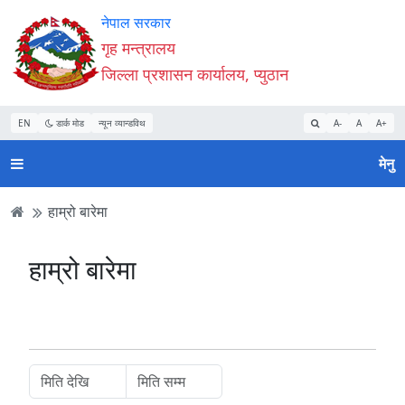
Accessibility
मुख्य
मुख्य
वेबसाइट
नेपाल सरकार
Mode
सामाग्री
नेभिगेसन
खोजमा
गृह मन्त्रालय
सुरु
पढ्नुहाेस्
पढ्नुहाेस्
जानुहोस्
जिल्ला प्रशासन कार्यालय, प्युठान
गर्नुहोस्
EN
डार्क मोड
न्यून व्यान्डविथ
A-
A
A+
मेनु
हाम्रो बारेमा
हाम्रो बारेमा