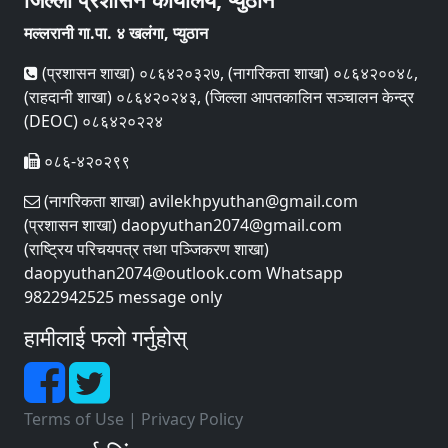
मल्लरानी गा.पा. ४ खलंगा, प्युठान
(प्रशासन शाखा) ०८६४२०३२७, (नागरिकता शाखा) ०८६४२००४८,
(राहदानी शाखा) ०८६४२०२४३, (जिल्ला आपतकालिन सञ्चालन केन्द्र
(DEOC) ०८६४२०२२४
०८६-४२०२९९
(नागरिकता शाखा) avilekhpyuthan@gmail.com
(प्रशासन शाखा) daopyuthan2074@gmail.com
(राष्ट्रिय परिचयपत्र तथा पञ्‍जिकरण शाखा)
daopyuthan2074@outlook.com Whatsapp
9822942525 message only
हामीलाई फलो गर्नुहोस्
Terms of Use
|
Privacy Policy