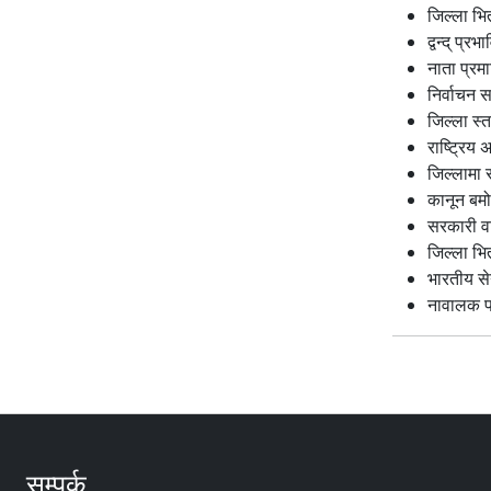
जिल्ला भि
द्वन्द् प
नाता प्रम
निर्वाचन स
जिल्ला स्
राष्ट्रिय
जिल्लामा 
कानून बमोज
सरकारी वा
जिल्ला भित
भारतीय से
नावालक प
सम्पर्क