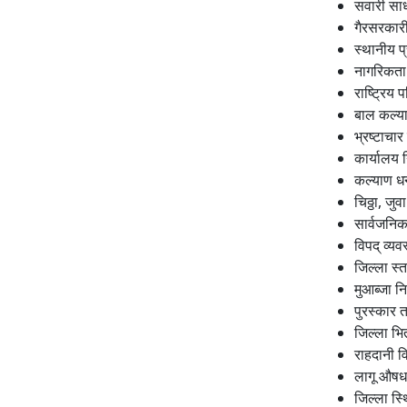
सवारी साध
गैरसरकारी
स्थानीय 
नागरिकता
राष्ट्रिय
बाल कल्य
भ्रष्टाचार
कार्यालय 
कल्याण धन
चिठ्ठा, जु
सार्वजनिक
विपद् व्यव
जिल्ला स्
मुआब्जा न
पुरस्कार 
जिल्ला भित
राहदानी 
लागू औषध 
जिल्ला स्