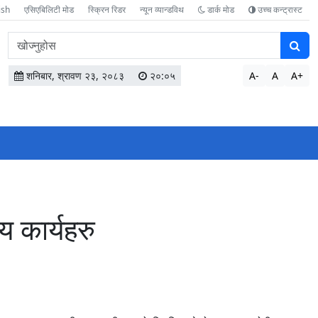
ish
एसिएबिलिटी मोड
स्क्रिन रिडर
न्यून व्यान्डविथ
डार्क मोड
उच्च कन्ट्रास्ट
वेबसाइटमा
सामग्री
खोज्नुहोस
शनिबार, श्रावण २३, २०८३
२०:०५
A-
A
A+
य कार्यहरु