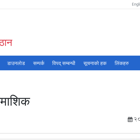
Engl
ुठान
डाउनलाेड
सम्पर्क
विपद् सम्बन्धी
सूचनाकाे हक
लिंकहरु
ैमाशिक
2