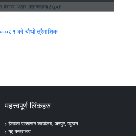
०-०८१ को चौथो त्रैमाशिक
महत्त्वपूर्ण लिंकहरु
ईलाका प्रशासन कार्यालय, जस्पुर, प्युठान
गृह मन्त्रालय