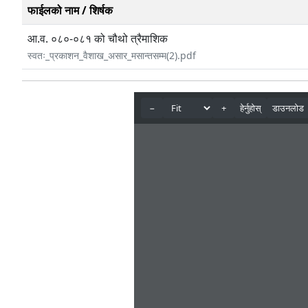
फाईलको नाम / शिर्षक
आ.व. ०८०-०८१ को चौथो त्रैमाशिक
स्वतः_प्रकाशन_वैशाख_असार_मसान्तसम्म(2).pdf