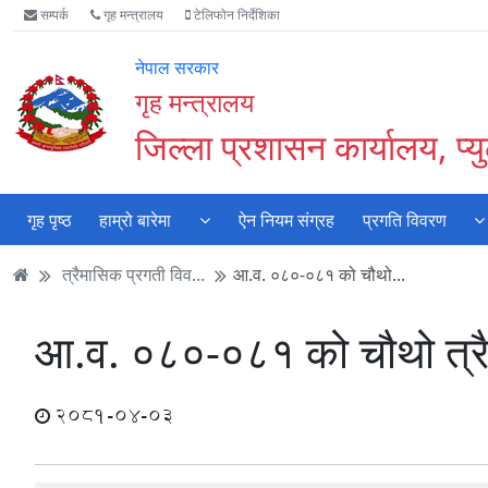
Accessibility
मुख्य
मुख्य
वेबसाइट
सम्पर्क
गृह मन्त्रालय
टेलिफोन निर्देशिका
Mode
सामाग्री
नेभिगेसन
खोजमा
सुरु
पढ्नुहाेस्
पढ्नुहाेस्
जानुहोस्
नेपाल सरकार
गर्नुहोस्
गृह मन्त्रालय
जिल्ला प्रशासन कार्यालय, प्य
गृह पृष्ठ
हाम्रो बारेमा
ऐन नियम संग्रह
प्रगति विवरण
त्रैमासिक प्रगती विव...
आ.व. ०८०-०८१ को चौथो...
आ.व. ०८०-०८१ को चौथो त्र
2081-04-03