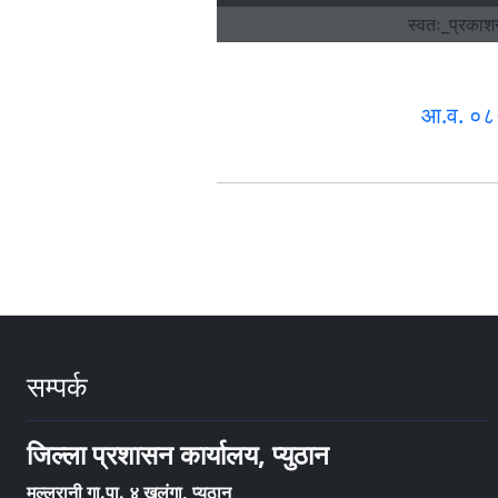
आ.व. ०८
सम्पर्क
जिल्ला प्रशासन कार्यालय, प्युठान
मल्लरानी गा.पा. ४ खलंगा, प्युठान