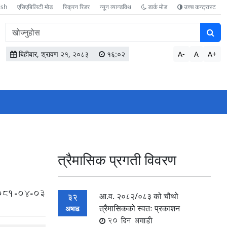
ish
एसिएबिलिटी मोड
स्क्रिन रिडर
न्यून व्यान्डविथ
डार्क मोड
उच्च कन्ट्रास्ट
वेबसाइटमा
सामग्री
खोज्नुहोस
बिहीबार, श्रावण २१, २०८३
१६:०२
A-
A
A+
त्रैमासिक प्रगती विवरण
081-04-03
आ.व. २०८२/०८३ को चौथो
32
त्रैमासिकको स्वतः प्रकाशन
अषाढ
20 दिन अगाडी