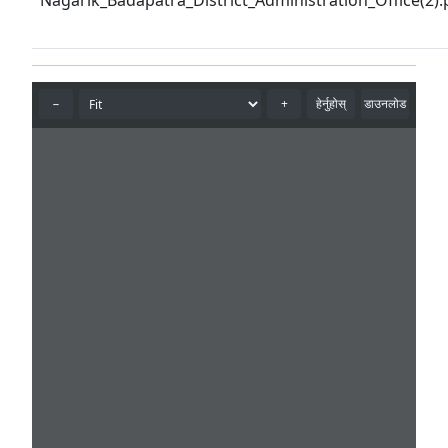
Nagarik_Badapatra_District_Administration_Office(2).