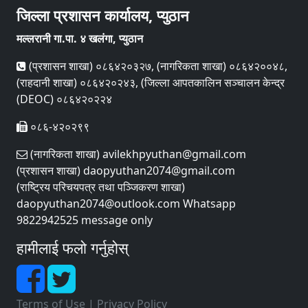
जिल्ला प्रशासन कार्यालय, प्युठान
मल्लरानी गा.पा. ४ खलंगा, प्युठान
(प्रशासन शाखा) ०८६४२०३२७, (नागरिकता शाखा) ०८६४२००४८,
(राहदानी शाखा) ०८६४२०२४३, (जिल्ला आपतकालिन सञ्चालन केन्द्र
(DEOC) ०८६४२०२२४
०८६-४२०२९९
(नागरिकता शाखा) avilekhpyuthan@gmail.com
(प्रशासन शाखा) daopyuthan2074@gmail.com
(राष्ट्रिय परिचयपत्र तथा पञ्‍जिकरण शाखा)
daopyuthan2074@outlook.com Whatsapp
9822942525 message only
हामीलाई फलो गर्नुहोस्
Terms of Use
|
Privacy Policy