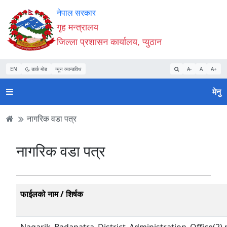
Accessibility
मुख्य
मुख्य
वेबसाइट
नेपाल सरकार
Mode
सामाग्री
नेभिगेसन
खोजमा
गृह मन्त्रालय
सुरु
पढ्नुहाेस्
पढ्नुहाेस्
जानुहोस्
जिल्ला प्रशासन कार्यालय, प्युठान
गर्नुहोस्
EN
डार्क मोड
न्यून व्यान्डविथ
A-
A
A+
मेनु
नागरिक वडा पत्र
नागरिक वडा पत्र
फाईलको नाम / शिर्षक