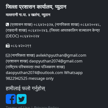
जिल्ला प्रशासन कार्यालय, प्युठान
मल्लरानी गा.पा. ४ खलंगा, प्युठान
(प्रशासन शाखा) ०८६४२०३२७, (नागरिकता शाखा) ०८६४२००४८,
(राहदानी शाखा) ०८६४२०२४३, (जिल्ला आपतकालिन सञ्चालन केन्द्र
(DEOC) ०८६४२०२२४
०८६-४२०२९९
(नागरिकता शाखा) avilekhpyuthan@gmail.com
(प्रशासन शाखा) daopyuthan2074@gmail.com
(राष्ट्रिय परिचयपत्र तथा पञ्‍जिकरण शाखा)
daopyuthan2074@outlook.com Whatsapp
9822942525 message only
हामीलाई फलो गर्नुहोस्
Terms of Use
|
Privacy Policy