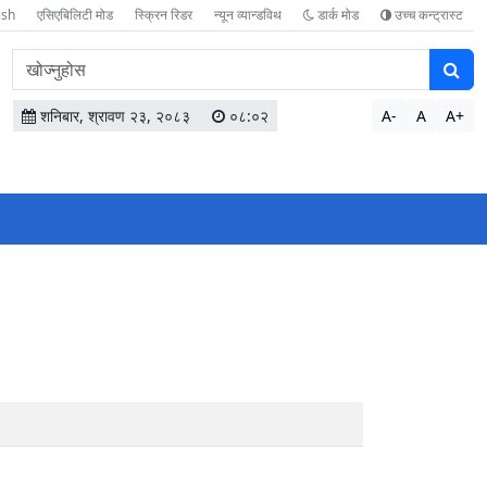
ish
एसिएबिलिटी मोड
स्क्रिन रिडर
न्यून व्यान्डविथ
डार्क मोड
उच्च कन्ट्रास्ट
वेबसाइटमा
सामग्री
खोज्नुहोस
शनिबार, श्रावण २३, २०८३
०८:०२
A-
A
A+