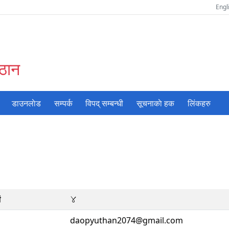
Engl
ुठान
डाउनलाेड
सम्पर्क
विपद् सम्बन्धी
सूचनाकाे हक
लिंकहरु
4
ं
daopyuthan2074@gmail.com