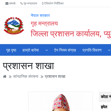
Accessibility
मुख्य
मुख्य
वेबसाइट
सम्पर्क
गृह मन्त्रालय
टेलिफोन निर्देशिका
Mode
सामाग्री
नेभिगेसन
खोजमा
सुरु
पढ्नुहाेस्
पढ्नुहाेस्
जानुहोस्
नेपाल सरकार
गर्नुहोस्
गृह मन्त्रालय
जिल्ला प्रशासन कार्यालय, प्य
गृह पृष्ठ
हाम्रो बारेमा
ऐन नियम संग्रह
प्रगति विवरण
प्रशासन शाखा
सांगठनिक संरचना
प्रशासन शाखा
कोठा न
इमेल