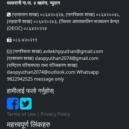
मल्लरानी गा.पा. ४ खलंगा, प्युठान
(प्रशासन शाखा) ०८६४२०३२७, (नागरिकता शाखा) ०८६४२००४८,
(राहदानी शाखा) ०८६४२०२४३, (जिल्ला आपतकालिन सञ्चालन केन्द्र
(DEOC) ०८६४२०२२४
०८६-४२०२९९
(नागरिकता शाखा) avilekhpyuthan@gmail.com
(प्रशासन शाखा) daopyuthan2074@gmail.com
(राष्ट्रिय परिचयपत्र तथा पञ्‍जिकरण शाखा)
daopyuthan2074@outlook.com Whatsapp
9822942525 message only
हामीलाई फलो गर्नुहोस्
Terms of Use
|
Privacy Policy
महत्त्वपूर्ण लिंकहरु