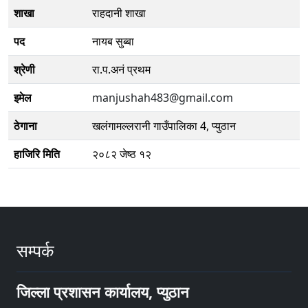
शाखा
राहदानी शाखा
पद
नायब सुब्बा
श्रेणी
रा.प.अनं प्रथम
इमेल
manjushah483@gmail.com
ठेगाना
खलंगामल्लरानी गाउँपालिका 4, प्युठान
हाजिरि मिति
२०८२ जेष्ठ १२
सम्पर्क
जिल्ला प्रशासन कार्यालय, प्युठान