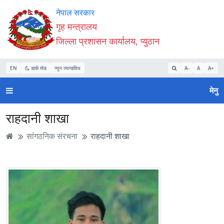
Accessibility
मुख्य
मुख्य
वेबसाइट
नेपाल सरकार
Mode
सामाग्री
नेभिगेसन
खोजमा
गृह मन्त्रालय
सुरु
पढ्नुहाेस्
पढ्नुहाेस्
जानुहोस्
जिल्ला प्रशासन कार्यालय, प्युठान
गर्नुहोस्
EN
डार्क मोड
न्यून व्यान्डविथ
A-
A
A+
मेनु
राहदानी शाखा
सांगठनिक संरचना
राहदानी शाखा