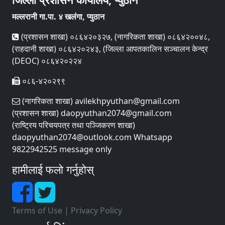
मल्लरानी गा.पा. ४ खलंगा, प्युठान
(प्रशासन शाखा) ०८६४२०३२७, (नागरिकता शाखा) ०८६४२००४८,
(राहदानी शाखा) ०८६४२०२४३, (जिल्ला आपतकालिन सञ्चालन केन्द्र
(DEOC) ०८६४२०२२४
०८६-४२०२९९
(नागरिकता शाखा) avilekhpyuthan@gmail.com
(प्रशासन शाखा) daopyuthan2074@gmail.com
(राष्ट्रिय परिचयपत्र तथा पञ्‍जिकरण शाखा)
daopyuthan2074@outlook.com Whatsapp
9822942525 message only
हामीलाई फलो गर्नुहोस्
Terms of Use
|
Privacy Policy