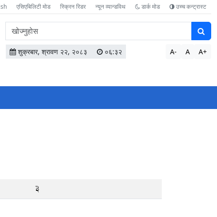
ish
एसिएबिलिटी मोड
स्क्रिन रिडर
न्यून व्यान्डविथ
डार्क मोड
उच्च कन्ट्रास्ट
वेबसाइटमा
सामग्री
खोज्नुहोस
शुक्रबार, श्रावण २२, २०८३
०६:३३
A-
A
A+
3