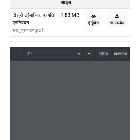
साइज
दोस्रो त्रैमासिक प्रगति
1.83 MB
प्रतिवेदन
हेर्नुहोस
डाउनलोड
स्वत_प्रकाशन.pdf