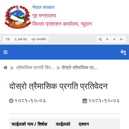
Accessibility
मुख्य
मुख्य
वेबसाइट
नेपाल सरकार
Mode
सामाग्री
नेभिगेसन
खोजमा
गृह मन्त्रालय
सुरु
पढ्नुहाेस्
पढ्नुहाेस्
जानुहोस्
जिल्ला प्रशासन कार्यालय, प्युठान
गर्नुहोस्
EN
डार्क मोड
न्यून व्यान्डविथ
A-
A
A+
मेनु
त्रैमासिक प्रगती विव...
दोस्रो त्रैमासिक प्र...
दोस्रो त्रैमासिक प्रगति प्रतिवेदन
2081-10-03
2081-10-03
फाईलको नाम / शिर्षक
फाईलको
एक्सन