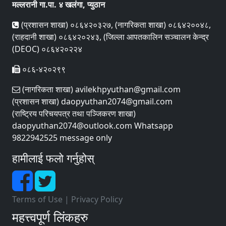
मल्लरानी गा.पा. ४ खलंगा, प्युठान
(प्रशासन शाखा) ०८६४२०३२७, (नागरिकता शाखा) ०८६४२००४८,
(राहदानी शाखा) ०८६४२०२४३, (जिल्ला आपतकालिन सञ्चालन केन्द्र
(DEOC) ०८६४२०२२४
०८६-४२०२९९
(नागरिकता शाखा) avilekhpyuthan@gmail.com
(प्रशासन शाखा) daopyuthan2074@gmail.com
(राष्ट्रिय परिचयपत्र तथा पञ्‍जिकरण शाखा)
daopyuthan2074@outlook.com Whatsapp
9822942525 message only
हामीलाई फलो गर्नुहोस्
Terms of Use
|
Privacy Policy
महत्त्वपूर्ण लिंकहरु