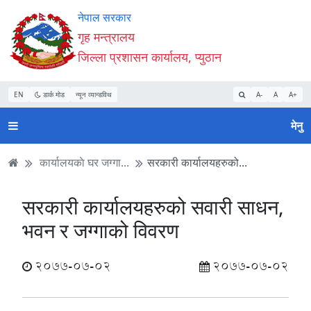
Accessibility
मुख्य
मुख्य
वेबसाइट
नेपाल सरकार
Mode
सामाग्री
नेभिगेसन
खोजमा
गृह मन्त्रालय
सुरु
पढ्नुहाेस्
पढ्नुहाेस्
जानुहोस्
जिल्ला प्रशासन कार्यालय, प्युठान
गर्नुहोस्
EN
डार्क मोड
न्यून व्यान्डविथ
A-
A
A+
मेनु
कार्यालयकाे घर जग्गा...
सरकारी कार्यालयहरुको...
सरकारी कार्यालयहरुको सवारी साधन,
भवन र जग्गाको विवरण
2077-07-02
2077-07-02