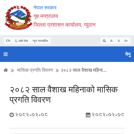
Accessibility
मुख्य
मुख्य
वेबसाइट
नेपाल सरकार
Mode
सामाग्री
नेभिगेसन
खोजमा
गृह मन्त्रालय
सुरु
पढ्नुहाेस्
पढ्नुहाेस्
जानुहोस्
जिल्ला प्रशासन कार्यालय, प्युठान
गर्नुहोस्
EN
डार्क मोड
न्यून व्यान्डविथ
A-
A
A+
मेनु
मासिक प्रगति विवरण
२०८२ साल वैशाख महिना...
२०८२ साल वैशाख महिनाको मासिक
प्रगति विवरण
2082-02-08
2082-02-08