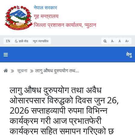
Accessibility
मुख्य
मुख्य
वेबसाइट
नेपाल सरकार
Mode
सामाग्री
नेभिगेसन
खोजमा
गृह मन्त्रालय
सुरु
पढ्नुहाेस्
पढ्नुहाेस्
जानुहोस्
जिल्ला प्रशासन कार्यालय, प्युठान
गर्नुहोस्
EN
डार्क मोड
न्यून व्यान्डविथ
A-
A
A+
मेनु
सूचना
लागु औषध दुरुपयोग तथ...
लागु औषध दुरुपयोग तथा अवैध
ओसारपसार विरुद्धको दिवस जुन 26,
2026 सप्ताहव्यापी रुपमा विभिन्न
कार्यक्रम गरी आज प्रभातफेरी
कार्यक्रम सहित समापन गरिएको छ