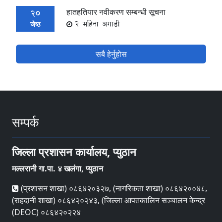
हातहतियार नवीकरण सम्बन्धी सूचना
20
2 महिना अगाडी
जेष्ठ
सबै हेर्नुहोस
सम्पर्क
जिल्ला प्रशासन कार्यालय, प्युठान
मल्लरानी गा.पा. ४ खलंगा, प्युठान
(प्रशासन शाखा) ०८६४२०३२७, (नागरिकता शाखा) ०८६४२००४८,
(राहदानी शाखा) ०८६४२०२४३, (जिल्ला आपतकालिन सञ्चालन केन्द्र
(DEOC) ०८६४२०२२४