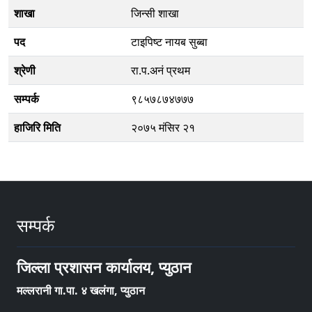
शाखा
जिन्सी शाखा
पद
टाइपिष्ट नायब सुब्बा
श्रेणी
रा.प.अनं प्रथम
सम्पर्क
९८५७८७४७७७
हाजिरि मिति
२०७५ मंसिर २१
सम्पर्क
जिल्ला प्रशासन कार्यालय, प्युठान
मल्लरानी गा.पा. ४ खलंगा, प्युठान